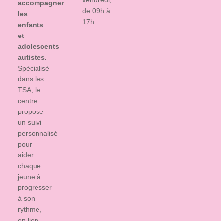
vendredi,
accompagner
de 09h à
les
17h
enfants
et
adolescents
autistes.
Spécialisé
dans les
TSA, le
centre
propose
un suivi
personnalisé
pour
aider
chaque
jeune à
progresser
à son
rythme,
en lien