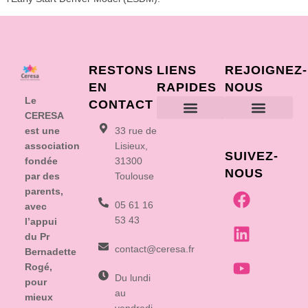
RESTONS
LIENS
REJOIGNEZ-
EN
RAPIDES
NOUS
Le
CONTACT
CERESA
est une
33 rue de
Vous accompag
Vous informer
Vous former
Vous recruter
On recru
Soutenez nous
Contactez nous
association
Lisieux,
SUIVEZ-
fondée
31300
NOUS
par des
Toulouse
parents,
05 61 16
avec
53 43
l’appui
du Pr
contact@ceresa.fr
Bernadette
Rogé,
Du lundi
pour
au
mieux