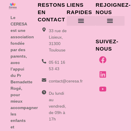
RESTONS
LIENS
REJOIGNEZ-
EN
RAPIDES
NOUS
Le
CONTACT
CERESA
est une
33 rue de
Vous accompag
Vous informer
Vous former
Vous recruter
On recru
Soutenez nous
Contactez nous
association
Lisieux,
SUIVEZ-
fondée
31300
NOUS
par des
Toulouse
parents,
05 61 16
avec
53 43
l’appui
du Pr
contact@ceresa.fr
Bernadette
Rogé,
Du lundi
pour
au
mieux
vendredi,
accompagner
de 09h à
les
17h
enfants
et