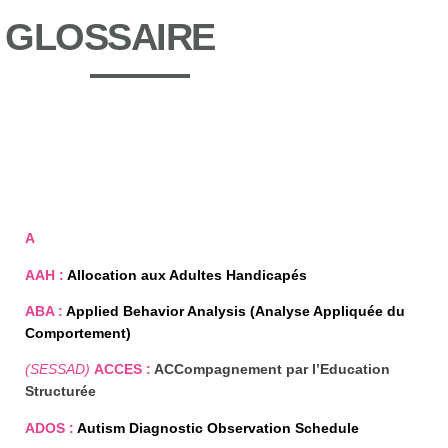
GLOSSAIRE
A B C D E F G H I
A
AAH :
Allocation aux Adultes Handicapés
ABA :
Applied Behavior Analysis (Analyse Appliquée du
Comportement)
(SESSAD)
ACCES :
ACCompagnement par l’Education
Structurée
ADOS :
Autism Diagnostic Observation Schedule