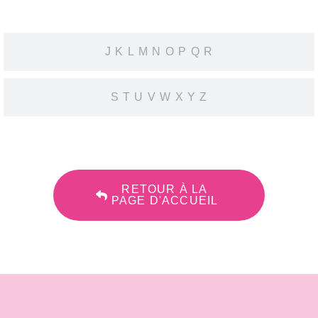
J K L M N O P Q R
S T U V W X Y Z
RETOUR À LA
PAGE D'ACCUEIL