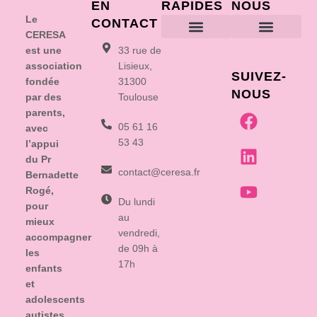
EN
RAPIDES
NOUS
Le
CONTACT
CERESA
est une
33 rue de
Vous accompag
Vous informer
Vous former
Vous recruter
On recru
Soutenez nous
Contactez nous
association
Lisieux,
SUIVEZ-
fondée
31300
NOUS
par des
Toulouse
parents,
05 61 16
avec
53 43
l’appui
du Pr
contact@ceresa.fr
Bernadette
Rogé,
Du lundi
pour
au
mieux
vendredi,
accompagner
de 09h à
les
17h
enfants
et
adolescents
autistes.